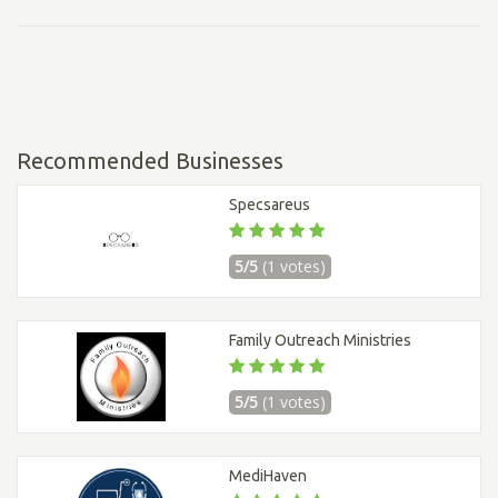
Recommended Businesses
Specsareus
5/5
(1 votes)
Family Outreach Ministries
5/5
(1 votes)
MediHaven