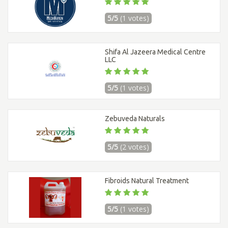
5/5
(1 votes)
Shifa Al Jazeera Medical Centre
LLC
5/5
(1 votes)
Zebuveda Naturals
5/5
(2 votes)
Fibroids Natural Treatment
5/5
(1 votes)